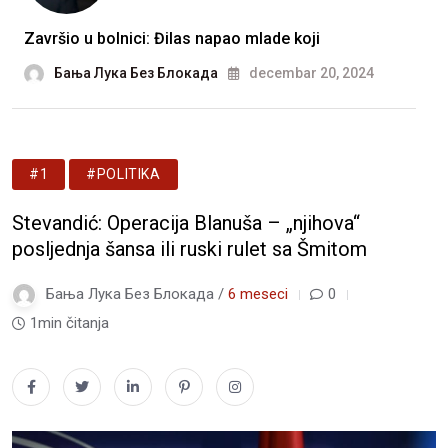
Završio u bolnici: Đilas napao mlade koji
Бања Лука Без Блокада
decembar 20, 2024
#1
#POLITIKA
Stevandić: Operacija Blanuša – „njihova“
posljednja šansa ili ruski rulet sa Šmitom
Бања Лука Без Блокада /
6 meseci
0
1min čitanja