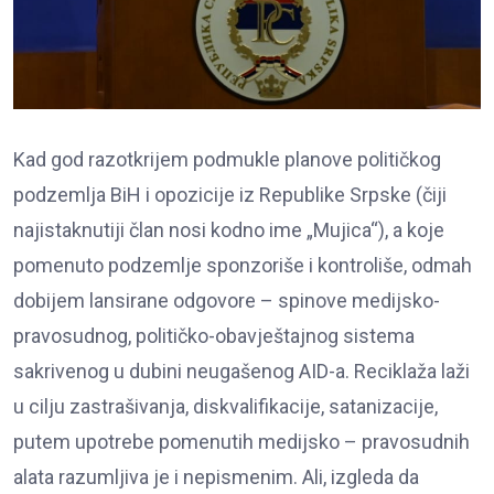
Kad god razotkrijem podmukle planove političkog
podzemlja BiH i opozicije iz Republike Srpske (čiji
najistaknutiji član nosi kodno ime „Mujica“), a koje
pomenuto podzemlje sponzoriše i kontroliše, odmah
dobijem lansirane odgovore – spinove medijsko-
pravosudnog, političko-obavještajnog sistema
sakrivenog u dubini neugašenog AID-a. Reciklaža laži
u cilju zastrašivanja, diskvalifikacije, satanizacije,
putem upotrebe pomenutih medijsko – pravosudnih
alata razumljiva je i nepismenim. Ali, izgleda da