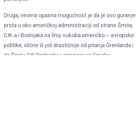
Druga, veoma opasna mogućnost je da je ovo guranje
prsta u oko američkoj administraciji od strane Šmita,
CIK-a i Bošnjaka na liniji sukoba američko – evropske
politike, slične ili još drastičnije od pitanja Grenlanda i
da Šmit i CIK Bošnjake i opoziciju iz Srpske
zloupotrebljavaju u korist jačanja i prevladavanja
njemačkog i briselskog uticaja nad američkim u BiH.
Ovdje se već sa đavolom ne sade tikve, nego bombe,
pa bi i posljedice po budućnost i bezbjednost BiH, ali i
Balkana, mogle biti katastrofalne.
Operacija Blanuša ima za cilj da se uticajem
opozicije, srbofobnih i autošovinističkih faktora