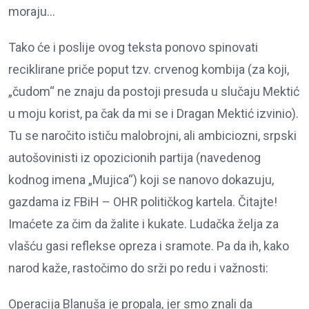
moraju…
Tako će i poslije ovog teksta ponovo spinovati
reciklirane priče poput tzv. crvenog kombija (za koji,
„čudom“ ne znaju da postoji presuda u slučaju Mektić
u moju korist, pa čak da mi se i Dragan Mektić izvinio).
Tu se naročito ističu malobrojni, ali ambiciozni, srpski
autošovinisti iz opozicionih partija (navedenog
kodnog imena „Mujica“) koji se nanovo dokazuju,
gazdama iz FBiH – OHR političkog kartela. Čitajte!
Imaćete za čim da žalite i kukate. Ludačka želja za
vlašću gasi reflekse opreza i sramote. Pa da ih, kako
narod kaže, rastočimo do srži po redu i važnosti:
Operacija Blanuša je propala, jer smo znali da