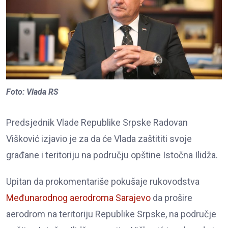
Foto: Vlada RS
Predsjednik Vlade Republike Srpske Radovan
Višković izjavio je za da će Vlada zaštititi svoje
građane i teritoriju na području opštine Istočna Ilidža.
Upitan da prokomentariše pokušaje rukovodstva
Međunarodnog aerodroma Sarajevo
da prošire
aerodrom na teritoriju Republike Srpske, na područje