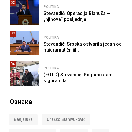
02
POLITIKA
Stevandić: Operacija Blanuša –
„njihova“ posljednja.
03
POLITIKA
Stevandić: Srpska ostvarila jedan od
najdramatičnijih.
04
POLITIKA
(FOTO) Stevandić: Potpuno sam
siguran da.
Ознаке
Banjaluka
Draško Stanivuković