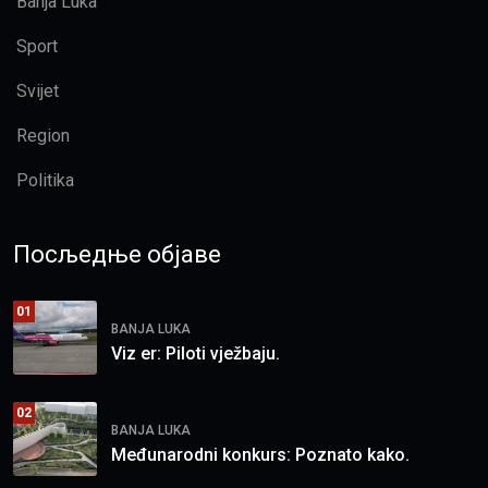
Banja Luka
Sport
Svijet
Region
Politika
Посљедње објаве
01
BANJA LUKA
Viz er: Piloti vježbaju.
02
BANJA LUKA
Međunarodni konkurs: Poznato kako.