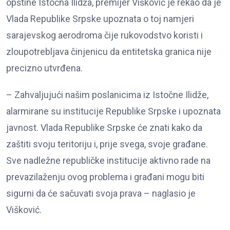
opštine Istočna Ilidža, premijer Višković je rekao da je
Vlada Republike Srpske upoznata o toj namjeri
sarajevskog aerodroma čije rukovodstvo koristi i
zloupotrebljava činjenicu da entitetska granica nije
precizno utvrđena.
– Zahvaljujući našim poslanicima iz Istočne Ilidže,
alarmirane su institucije Republike Srpske i upoznata
javnost. Vlada Republike Srpske će znati kako da
zaštiti svoju teritoriju i, prije svega, svoje građane.
Sve nadležne republičke institucije aktivno rade na
prevazilaženju ovog problema i građani mogu biti
sigurni da će sačuvati svoja prava – naglasio je
Višković.