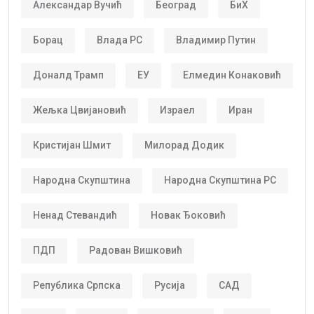
Александар Вучић
Београд
БиХ
Борац
Влада РС
Владимир Путин
Доналд Трамп
ЕУ
Елмедин Конаковић
Жељка Цвијановић
Израел
Иран
Кристијан Шмит
Милорад Додик
Народна Скупштина
Народна Скупштина РС
Ненад Стевандић
Новак Ђоковић
ПДП
Радован Вишковић
Република Српска
Русија
САД