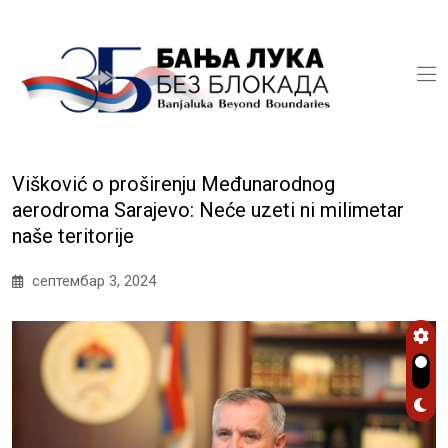
Višković o proširenju Međunarodnog
aerodroma Sarajevo: Neće uzeti ni milimetar
naše teritorije
септембар 3, 2024