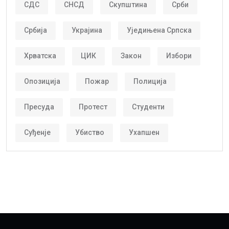
СДС
СНСД
Скупштина
Срби
Србија
Украјина
Уједињена Српска
Хрватска
ЦИК
Закон
Избори
Опозиција
Пожар
Полиција
Пресуда
Протест
Студенти
Суђенје
Убиство
Ухапшен