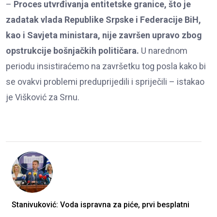
–
Proces utvrđivanja entitetske granice, što je
zadatak vlada Republike Srpske i Federacije BiH,
kao i Savjeta ministara, nije završen upravo zbog
opstrukcije bošnjačkih političara.
U narednom
periodu insistiraćemo na završetku tog posla kako bi
se ovakvi problemi preduprijedili i spriječili – istakao
je Višković za Srnu.
Stanivuković: Voda ispravna za piće, prvi besplatni