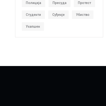
Полиција
Пресуда
Протест
Студенти
Суђенје
Убиство
Ухапшен