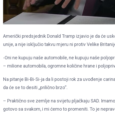
Američki predsjednik Donald Tramp izjavio je da će usk
unije, a nije isključio takvu mjeru ni protiv Velike Britanij
-Oni ne kupuju naše automobile, ne kupuju naše poljop
– milione automobila, ogromne količine hrane i poljopr
Na pitanje Bi-Bi-Si-ja da li postoji rok za uvođenje cari
da će se to desiti „prilično brzo“.
– Praktično sve zemlje na svijetu pljačkaju SAD. Imam
gotovo sa svakom, i mi ćemo to promeniti. To je nepra