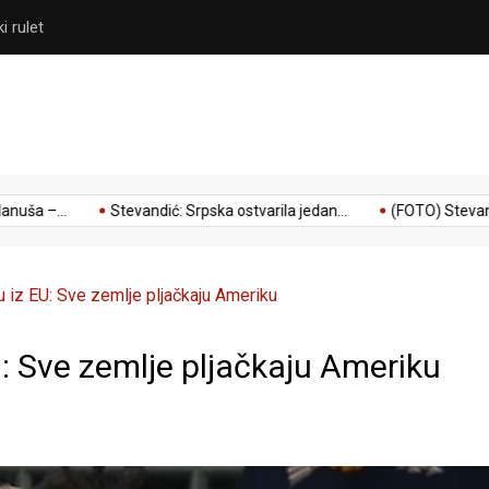
i rulet
Stevandić: Srpska ostvarila j
 –...
Stevandić: Srpska ostvarila jedan...
(FOTO) Stevandić: 
u iz EU: Sve zemlje pljačkaju Ameriku
: Sve zemlje pljačkaju Ameriku