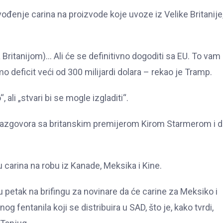
enje carina na proizvode koje uvoze iz Velike Britanije, 
Britanijom)… Ali će se definitivno dogoditi sa EU. To vam
o deficit veći od 300 milijardi dolara – rekao je Tramp.
ali „stvari bi se mogle izgladiti“.
ih razgovora sa britanskim premijerom Kirom Starmerom i 
carina na robu iz Kanade, Meksika i Kine.
 u petak na brifingu za novinare da će carine za Meksiko i
g fentanila koji se distribuira u SAD, što je, kako tvrdi,