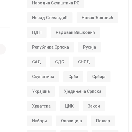
Народна Скупштина РС
Ненад Стевандић
Новак Ђоковић
ПДП
Радован Вишковић
Република Српска
Русија
САД
СДС
СНСД
Скупштина
Срби
Србија
Украјина
Уједињена Српска
Хрватска
ЦИК
Закон
Избори
Опозиција
Пожар