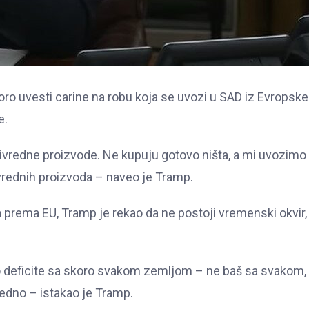
oro uvesti carine na robu koja se uvozi u SAD iz Evropske
e.
rivredne proizvode. Ne kupuju gotovo ništa, a mi uvozimo
ivrednih proizvoda – naveo je Tramp.
na prema EU, Tramp je rekao da ne postoji vremenski okvir, 
o deficite sa skoro svakom zemljom – ne baš sa svakom, 
vedno – istakao je Tramp.