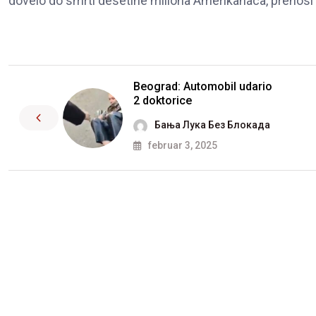
dovelo do smrti desetine miliona Amerikanaca, prenosi
Beograd: Automobil udario
2 doktorice
Бања Лука Без Блокада
februar 3, 2025