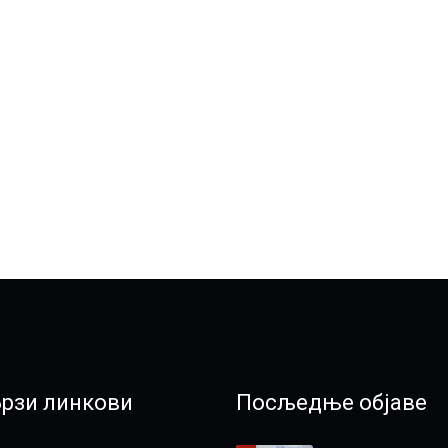
Брзи линкови
Посљедње објаве