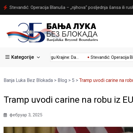
Stevandić: Operacija Blanuša – „njihova“ posljednja šansa ili rusk
Kategorije
...
Kumovao Trgu Krajine: Da...
Stevandić: Operacija Blanuša
Banja Luka Bez Blokada
>
Blog
>
5
>
Tramp uvodi carine na rob
Tramp uvodi carine na robu iz EU
фебруар 3, 2025