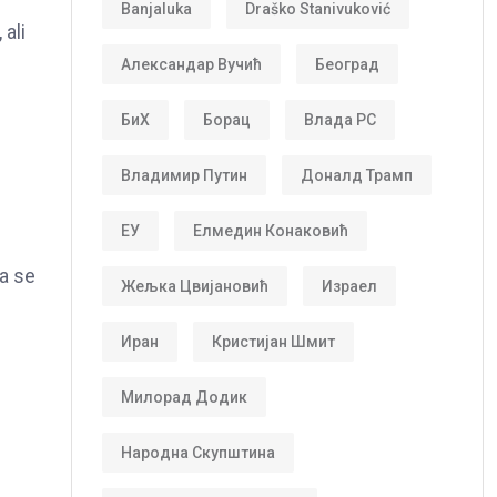
Banjaluka
Draško Stanivuković
ali
Александар Вучић
Београд
БиХ
Борац
Влада РС
Владимир Путин
Доналд Трамп
ЕУ
Елмедин Конаковић
da se
Жељка Цвијановић
Израел
Иран
Кристијан Шмит
Милорад Додик
Народна Скупштина