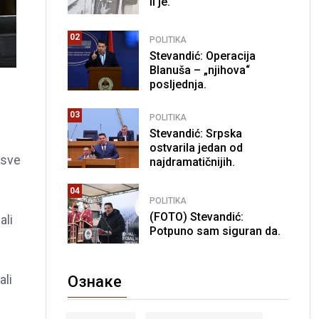
li je.
02
POLITIKA
Stevandić: Operacija
Blanuša – „njihova“
posljednja.
03
POLITIKA
Stevandić: Srpska
ostvarila jedan od
 sve
najdramatičnijih.
04
POLITIKA
(FOTO) Stevandić:
ali
Potpuno sam siguran da.
ali
Ознаке