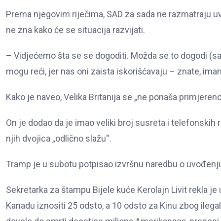
Prema njegovim riječima, SAD za sada ne razmatraju uvođ
ne zna kako će se situacija razvijati.
– Vidjećemo šta se se dogoditi. Možda se to dogodi (sa 
mogu reći, jer nas oni zaista iskorišćavaju – znate, imam
Kako je naveo, Velika Britanija se „ne ponaša primjereno“, 
On je dodao da je imao veliki broj susreta i telefonsk
njih dvojica „odlično slažu“.
Tramp je u subotu potpisao izvršnu naredbu o uvođenju 
Sekretarka za štampu Bijele kuće Kerolajn Livit rekla je
Kanadu iznositi 25 odsto, a 10 odsto za Kinu zbog ilegalno