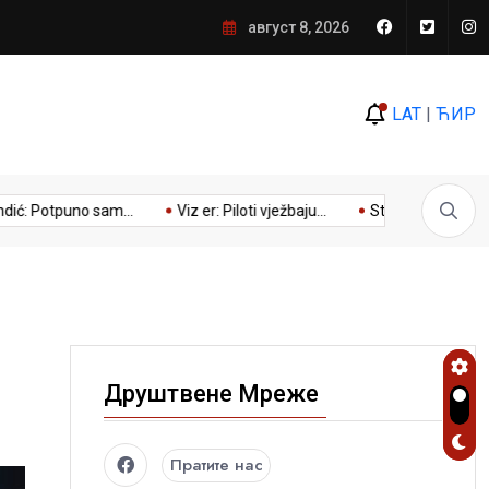
edan od najdramatičnijih preokreta, a antivladini mediji
август 8, 2026
LAT
|
ЋИР
Potpuno sam...
Viz er: Piloti vježbaju...
Stevandić sa ambasado
Друштвене Мреже
Пратите нас