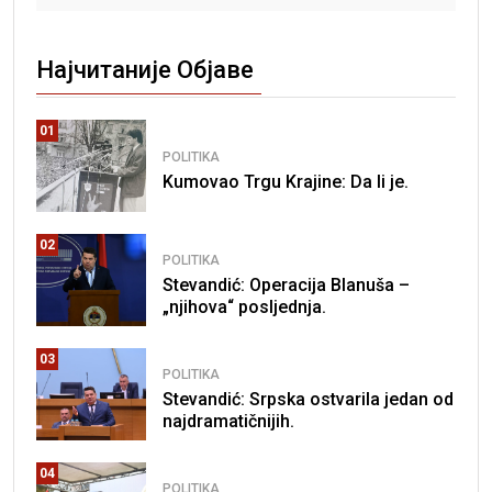
Најчитаније Објаве
01
POLITIKA
Kumovao Trgu Krajine: Da li je.
02
POLITIKA
Stevandić: Operacija Blanuša –
„njihova“ posljednja.
03
POLITIKA
Stevandić: Srpska ostvarila jedan od
najdramatičnijih.
04
POLITIKA