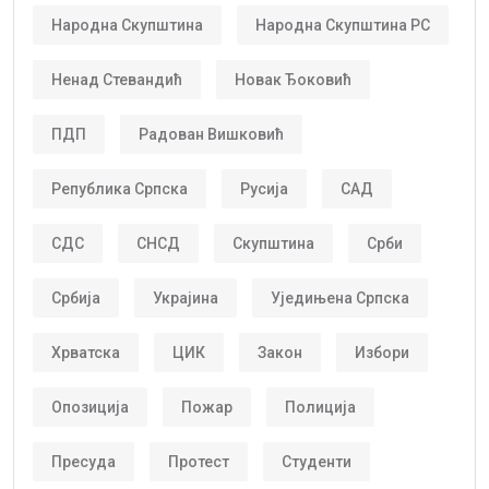
Народна Скупштина
Народна Скупштина РС
Ненад Стевандић
Новак Ђоковић
ПДП
Радован Вишковић
Република Српска
Русија
САД
СДС
СНСД
Скупштина
Срби
Србија
Украјина
Уједињена Српска
Хрватска
ЦИК
Закон
Избори
Опозиција
Пожар
Полиција
Пресуда
Протест
Студенти