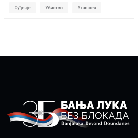
Суђенје
Убиство
Ухапшен