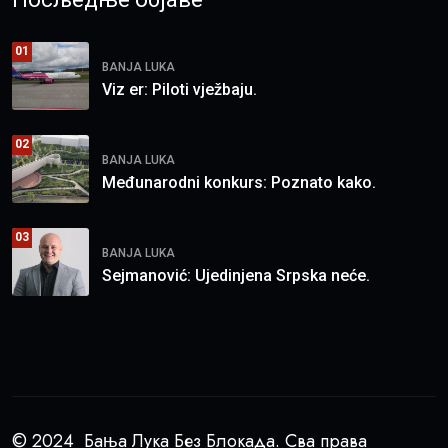
01
BANJA LUKA
Viz er: Piloti vježbaju.
02
BANJA LUKA
Međunarodni konkurs: Poznato kako.
03
BANJA LUKA
Sejmanović: Ujedinjena Srpska neće.
© 2024 Бања Лука Без Блокада. Сва права