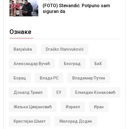
(FOTO) Stevandić: Potpuno sam
siguran da.
Ознаке
Banjaluka
Draško Stanivuković
Александар Вучић
Београд
БиХ
Борац
Влада РС
Владимир Путин
Доналд Трамп
ЕУ
Елмедин Конаковић
Жељка Цвијановић
Израел
Иран
Кристијан Шмит
Милорад Додик