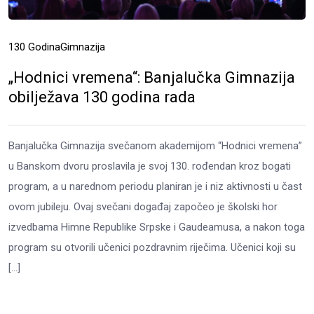
130 Godina
Gimnazija
„Hodnici vremena“: Banjalučka Gimnazija
obilježava 130 godina rada
Banjalučka Gimnazija svečanom akademijom “Hodnici vremena”
u Banskom dvoru proslavila je svoj 130. rođendan kroz bogati
program, a u narednom periodu planiran je i niz aktivnosti u čast
ovom jubileju. Ovaj svečani događaj započeo je školski hor
izvedbama Himne Republike Srpske i Gaudeamusa, a nakon toga
program su otvorili učenici pozdravnim riječima. Učenici koji su
[…]