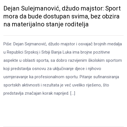
Dejan Sulejmanović, džudo majstor: Sport
mora da bude dostupan svima, bez obzira
na materijalno stanje roditelja
Piše: Dejan Sejmanović, džudo majstor i osvajač brojnih medalja
u Republici Srpskoj i Srbiji Banja Luka ima brojne pozitivne
aspekte u oblasti sporta, sa dobro razvijenim školskim sportom
koji predstavlja osnovu za uključivanje djece i njihovo
usmjeravanje ka profesionalnom sportu. Pitanje sufinansiranja
sportskih aktivnosti i rezultata je već uveliko riješeno, što
predstavlja značajan korak naprijed. […]