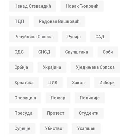
Ненад Стевандић
Новак Ђоковић
ПДП
Радован Вишковић
Република Српска
Русија
САД
СДС
СНСД
Скупштина
Срби
Србија
Украјина
Уједињена Српска
Хрватска
ЦИК
Закон
Избори
Опозиција
Пожар
Полиција
Пресуда
Протест
Студенти
Суђенје
Убиство
Ухапшен