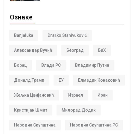
Ознаке
Banjaluka
Draško Stanivuković
Александар Вучић
Београд
БиХ
Борац
Влада РС
Владимир Путин
Доналд Трамп
ЕУ
Елмедин Конаковић
Жељка Цвијановић
Израел
Иран
Кристијан Шмит
Милорад Додик
Народна Скупштина
Народна Скупштина РС