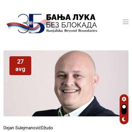
27
avg
Dejan Sulejmanović
Džudo