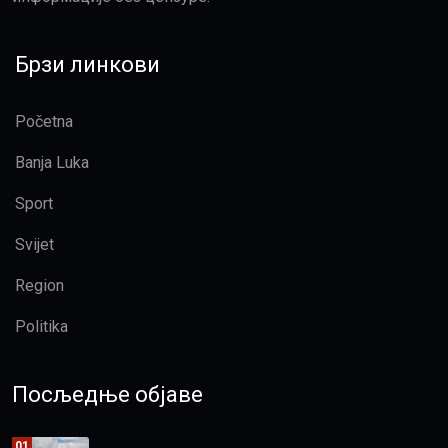
Брзи линкови
Početna
Banja Luka
Sport
Svijet
Region
Politika
Посљедње објаве
01