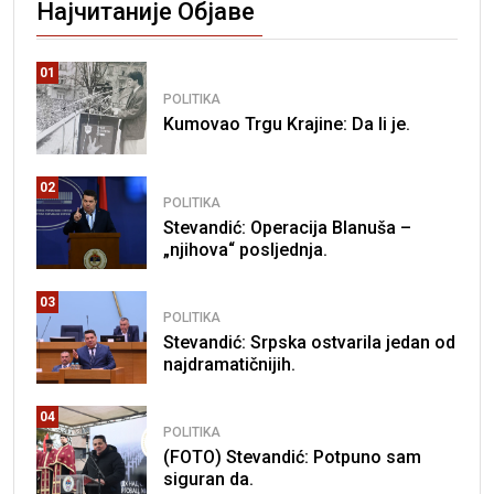
Најчитаније Објаве
01
POLITIKA
Kumovao Trgu Krajine: Da li je.
02
POLITIKA
Stevandić: Operacija Blanuša –
„njihova“ posljednja.
03
POLITIKA
Stevandić: Srpska ostvarila jedan od
najdramatičnijih.
04
POLITIKA
(FOTO) Stevandić: Potpuno sam
siguran da.