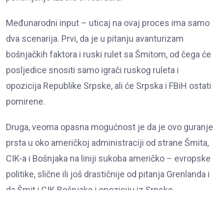
Međunarodni input – uticaj na ovaj proces ima samo
dva scenarija. Prvi, da je u pitanju avanturizam
bošnjačkih faktora i ruski rulet sa Šmitom, od čega će
posljedice snositi samo igrači ruskog ruleta i
opozicija Republike Srpske, ali će Srpska i FBiH ostati
pomirene.
Druga, veoma opasna mogućnost je da je ovo guranje
prsta u oko američkoj administraciji od strane Šmita,
CIK-a i Bošnjaka na liniji sukoba američko – evropske
politike, slične ili još drastičnije od pitanja Grenlanda i
da Šmit i CIK Bošnjake i opoziciju iz Srpske
zloupotrebljavaju u korist jačanja i prevladavanja