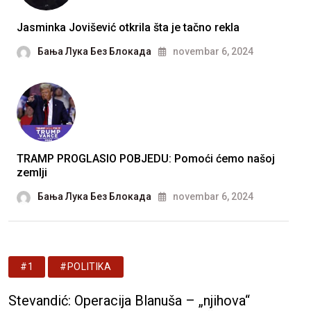
Jasminka Jovišević otkrila šta je tačno rekla
Бања Лука Без Блокада
novembar 6, 2024
TRAMP PROGLASIO POBJEDU: Pomoći ćemo našoj
zemlji
Бања Лука Без Блокада
novembar 6, 2024
#1
#POLITIKA
Stevandić: Operacija Blanuša – „njihova“