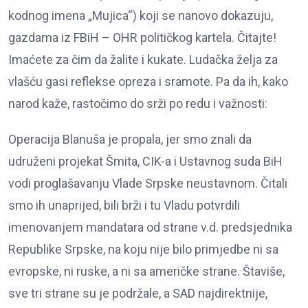
kodnog imena „Mujica“) koji se nanovo dokazuju,
gazdama iz FBiH – OHR političkog kartela. Čitajte!
Imaćete za čim da žalite i kukate. Ludačka želja za
vlašću gasi reflekse opreza i sramote. Pa da ih, kako
narod kaže, rastočimo do srži po redu i važnosti:
Operacija Blanuša je propala, jer smo znali da
udruženi projekat Šmita, CIK-a i Ustavnog suda BiH
vodi proglašavanju Vlade Srpske neustavnom. Čitali
smo ih unaprijed, bili brži i tu Vladu potvrdili
imenovanjem mandatara od strane v.d. predsjednika
Republike Srpske, na koju nije bilo primjedbe ni sa
evropske, ni ruske, a ni sa američke strane. Štaviše,
sve tri strane su je podržale, a SAD najdirektnije,