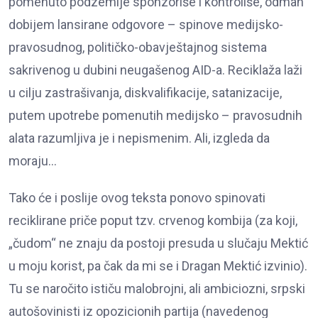
pomenuto podzemlje sponzoriše i kontroliše, odmah
dobijem lansirane odgovore – spinove medijsko-
pravosudnog, političko-obavještajnog sistema
sakrivenog u dubini neugašenog AID-a. Reciklaža laži
u cilju zastrašivanja, diskvalifikacije, satanizacije,
putem upotrebe pomenutih medijsko – pravosudnih
alata razumljiva je i nepismenim. Ali, izgleda da
moraju…
Tako će i poslije ovog teksta ponovo spinovati
reciklirane priče poput tzv. crvenog kombija (za koji,
„čudom“ ne znaju da postoji presuda u slučaju Mektić
u moju korist, pa čak da mi se i Dragan Mektić izvinio).
Tu se naročito ističu malobrojni, ali ambiciozni, srpski
autošovinisti iz opozicionih partija (navedenog