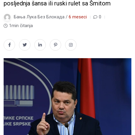
posljednja šansa ili ruski rulet sa Šmitom
Бања Лука Без Блокада /
6 meseci
0
1min čitanja