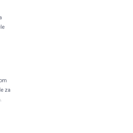
a
ele
nom
de za
.