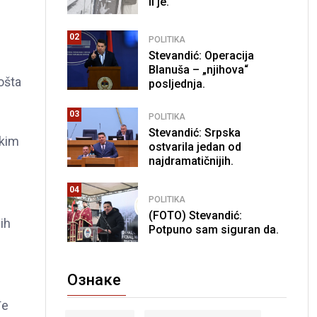
li je.
02
POLITIKA
Stevandić: Operacija
Blanuša – „njihova“
ošta
posljednja.
03
POLITIKA
Stevandić: Srpska
ekim
ostvarila jedan od
najdramatičnijih.
04
POLITIKA
(FOTO) Stevandić:
ih
Potpuno sam siguran da.
Ознаке
đe