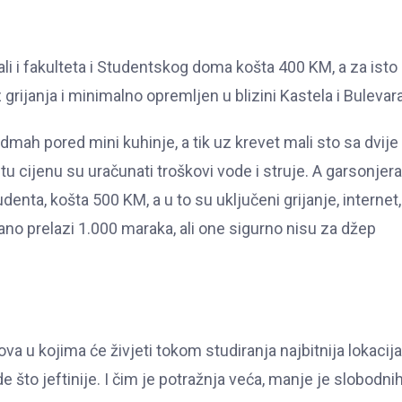
i i fakulteta i Studentskog doma košta 400 KM, a za isto
grijanja i minimalno opremljen u blizini Kastela i Bulevara
dmah pored mini kuhinje, a tik uz krevet mali sto sa dvije
tu cijenu su uračunati troškovi vode i struje. A garsonjera
udenta, košta 500 KM, a u to su uključeni grijanje, internet,
ano prelazi 1.000 maraka, ali one sigurno nisu za džep
a u kojima će živjeti tokom studiranja najbitnija lokacija
e što jeftinije. I čim je potražnja veća, manje je slobodni