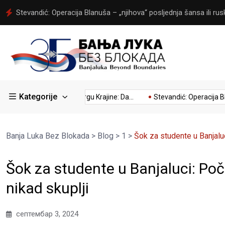
Stevandić: Operacija Blanuša – „njihova“ posljednja šansa ili rusk
Kategorije
:...
Kumovao Trgu Krajine: Da...
Stevandić: Operacija Blanuša
Banja Luka Bez Blokada
>
Blog
>
1
>
Šok za studente u Banjalu
Šok za studente u Banjaluci: Po
nikad skuplji
септембар 3, 2024