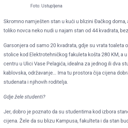
Foto: Ustupljena
Skromno namješten stan u kući u blizini Đačkog doma, al
toliko novca neko nudi u najam stan od 44 kvadrata, bez 
Garsonjera od samo 20 kvadrata, gdje su vrata toaleta o
stolice kod Elektrotehničkog fakuleta košta 280 KM, a u 
centru u Ulici Vase Pelagića, idealna za jednog ili dva st
kablovska, održavanje… Ima tu prostora čija cijena dobr
studenata i njihovih roditelja.
Gdje žele studenti?
Jer, dobro je poznato da su studentima kod izbora stanov
cijena. Žele da su blizu Kampusa, fakulteta i da stan bud