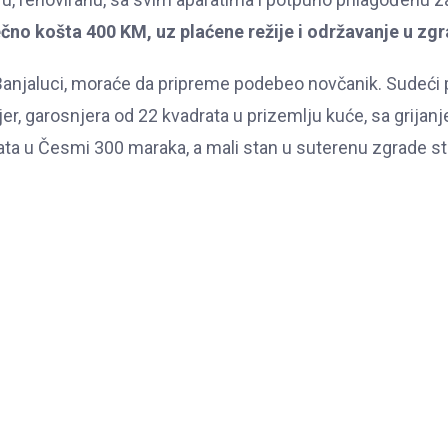
čno košta 400 KM, uz plaćene režije i održavanje u zgr
 u Banjaluci, moraće da pripreme podebeo novčanik. Sudeći
jer, garosnjera od 22 kvadrata u prizemlju kuće, sa grijan
ata u Česmi 300 maraka, a mali stan u suterenu zgrade st