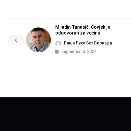
Miladin Tanasić: Čovjek je
odgovoran za većinu
Бања Лука Без Блокада
septembar 3, 2024