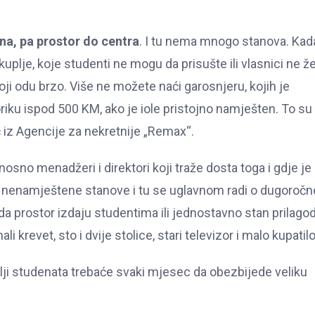
ina, pa prostor do centra
. I tu nema mnogo stanova. Kad
plje, koje studenti ne mogu da prisušte ili vlasnici ne ž
ji odu brzo. Više ne možete naći garosnjeru, kojih je
riku ispod 500 KM, ako je iole pristojno namješten. To su
 iz Agencije za nekretnije „Remax“.
osno menadžeri i direktori koji traže dosta toga i gdje je
 na nenamještene stanove i tu se uglavnom radi o dugoroč
a prostor izdaju studentima ili jednostavno stan prilago
krevet, sto i dvije stolice, stari televizor i malo kupatilo
telji studenata trebaće svaki mjesec da obezbijede veliku