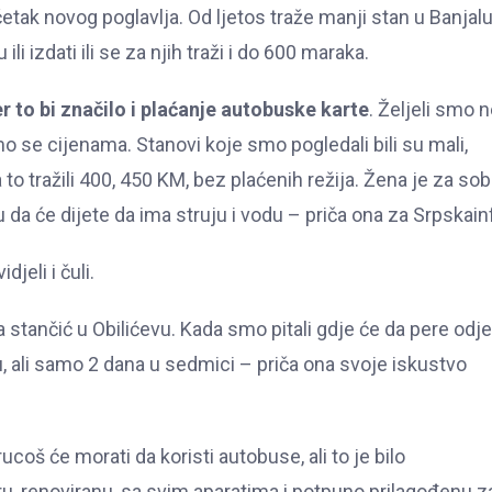
četak novog poglavlja. Od ljetos traže manji stan u Banjalu
i izdati ili se za njih traži i do 600 maraka.
er to bi značilo i plaćanje autobuske karte
. Željeli smo 
mo se cijenama. Stanovi koje smo pogledali bili su mali,
o tražili 400, 450 KM, bez plaćenih režija. Žena je za sob
da će dijete da ima struju i vodu – priča ona za Srpskain
jeli i čuli.
za stančić u Obilićevu. Kada smo pitali gdje će da pere odje
nu, ali samo 2 dana u sedmici – priča ona svoje iskustvo
coš će morati da koristi autobuse, ali to je bilo
eru, renoviranu, sa svim aparatima i potpuno prilagođenu z