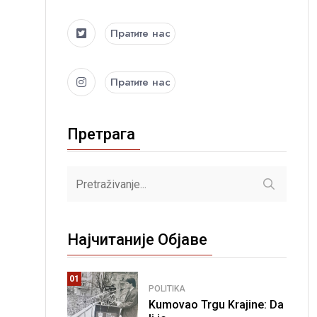
Пратите нас
Пратите нас
Претрага
Најчитаније Објаве
01
POLITIKA
Kumovao Trgu Krajine: Da