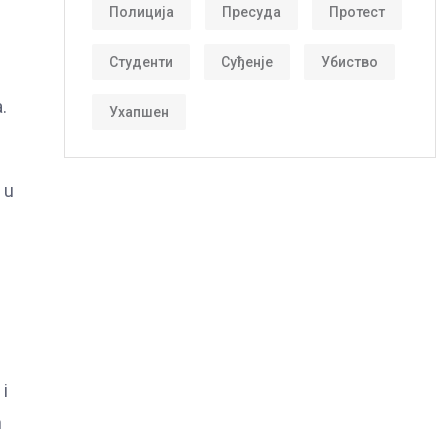
Полиција
Пресуда
Протест
Студенти
Суђенје
Убиство
.
Ухапшен
 u
 i
h