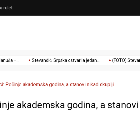
i rulet
Stevandić: Srpska ostvarila j
 –...
Stevandić: Srpska ostvarila jedan...
(FOTO) Stevandić: 
ci: Počinje akademska godina, a stanovi nikad skuplji
činje akademska godina, a stanovi