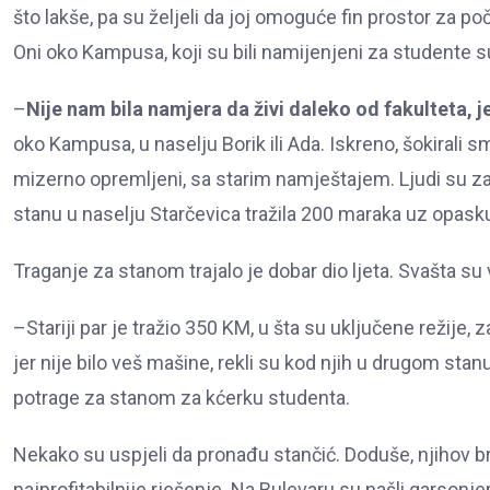
što lakše, pa su željeli da joj omoguće fin prostor za po
Oni oko Kampusa, koji su bili namijenjeni za studente su il
–
Nije nam bila namjera da živi daleko od fakulteta, j
oko Kampusa, u naselju Borik ili Ada. Iskreno, šokirali s
mizerno opremljeni, sa starim namještajem. Ljudi su za t
stanu u naselju Starčevica tražila 200 maraka uz opasku 
Traganje za stanom trajalo je dobar dio ljeta. Svašta su vid
–Stariji par je tražio 350 KM, u šta su uključene režije, 
jer nije bilo veš mašine, rekli su kod njih u drugom sta
potrage za stanom za kćerku studenta.
Nekako su uspjeli da pronađu stančić. Doduše, njihov bru
najprofitabilnije rješenje. Na Bulevaru su našli garsonj