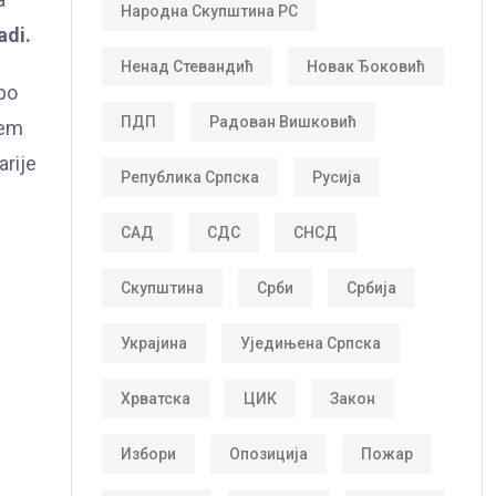
Народна Скупштина РС
adi.
Ненад Стевандић
Новак Ђоковић
 po
ПДП
Радован Вишковић
jem
arije
Република Српска
Русија
САД
СДС
СНСД
Скупштина
Срби
Србија
Украјина
Уједињена Српска
Хрватска
ЦИК
Закон
Избори
Опозиција
Пожар