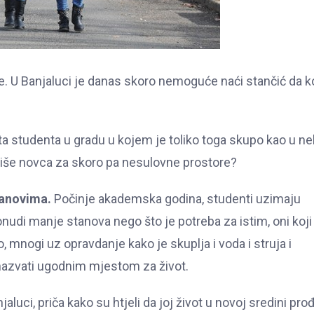
e. U Banjaluci je danas skoro nemoguće naći stančić da k
vota studenta u gradu u kojem je toliko toga skupo kao u n
više novca za skoro pa nesulovne prostore?
tanovima.
Počinje akademska godina, studenti uzimaju
onudi manje stanova nego što je potreba za istim, oni koji 
o, mnogi uz opravdanje kako je skuplja i voda i struja i
nazvati ugodnim mjestom za život.
jaluci, priča kako su htjeli da joj život u novoj sredini pro