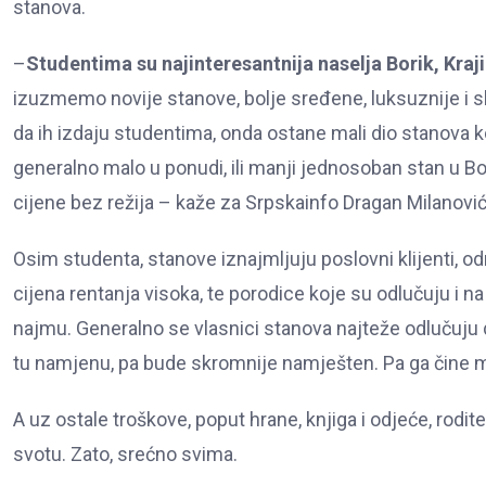
stanova.
–
Studentima su najinteresantnija naselja Borik, Kraj
izuzmemo novije stanove, bolje sređene, luksuznije i sku
da ih izdaju studentima, onda ostane mali dio stanova ko
generalno malo u ponudi, ili manji jednosoban stan u Bo
cijene bez režija – kaže za Srpskainfo Dragan Milanović
Osim studenta, stanove iznajmljuju poslovni klijenti, odn
cijena rentanja visoka, te porodice koje su odlučuju i
najmu. Generalno se vlasnici stanova najteže odlučuju d
tu namjenu, pa bude skromnije namješten. Pa ga čine mali 
A uz ostale troškove, poput hrane, knjiga i odjeće, rodi
svotu. Zato, srećno svima.