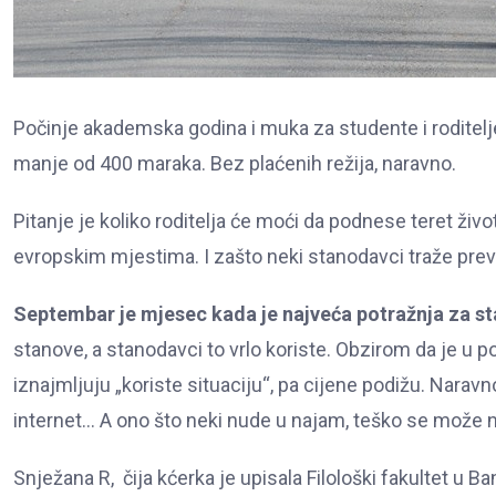
Počinje akademska godina i muka za studente i roditelj
manje od 400 maraka. Bez plaćenih režija, naravno.
Pitanje je koliko roditelja će moći da podnese teret ži
evropskim mjestima. I zašto neki stanodavci traže pre
Septembar je mjesec kada je najveća potražnja za s
stanove, a stanodavci to vrlo koriste. Obzirom da je u p
iznajmljuju „koriste situaciju“, pa cijene podižu. Naravn
internet… A ono što neki nude u najam, teško se može 
Snježana R, čija kćerka je upisala Filološki fakultet u Ban