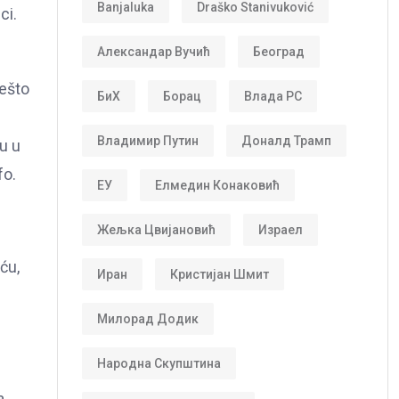
Banjaluka
Draško Stanivuković
ci.
Александар Вучић
Београд
nešto
БиХ
Борац
Влада РС
Владимир Путин
Доналд Трамп
u u
fo.
ЕУ
Елмедин Конаковић
Жељка Цвијановић
Израел
ću,
Иран
Кристијан Шмит
Милорад Додик
Народна Скупштина
a