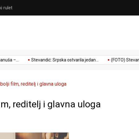
i rulet
Stevandić: Srpska ostvarila j
 –...
Stevandić: Srpska ostvarila jedan...
(FOTO) Stevandić: 
olji film, reditelj i glavna uloga
lm, reditelj i glavna uloga