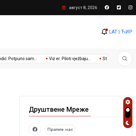
edan od najdramatičnijih preokreta, a antivladini mediji
август 8, 2026
LAT
|
ЋИР
Potpuno sam...
Viz er: Piloti vježbaju...
Stevandić sa ambasado
Друштвене Мреже
Пратите нас