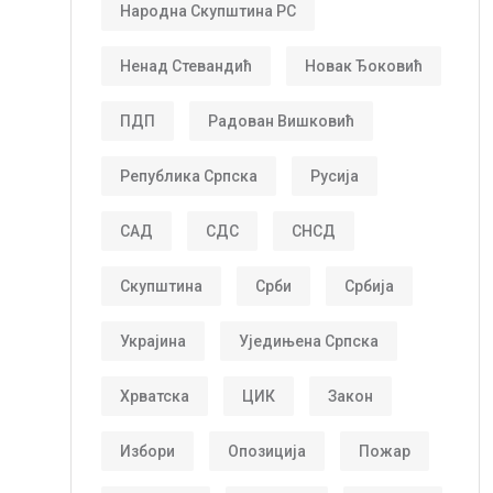
Народна Скупштина РС
Ненад Стевандић
Новак Ђоковић
ПДП
Радован Вишковић
Република Српска
Русија
САД
СДС
СНСД
Скупштина
Срби
Србија
Украјина
Уједињена Српска
Хрватска
ЦИК
Закон
Избори
Опозиција
Пожар