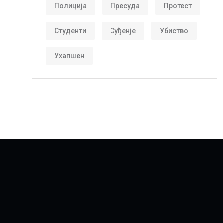
Полиција
Пресуда
Протест
Студенти
Суђенје
Убиство
Ухапшен