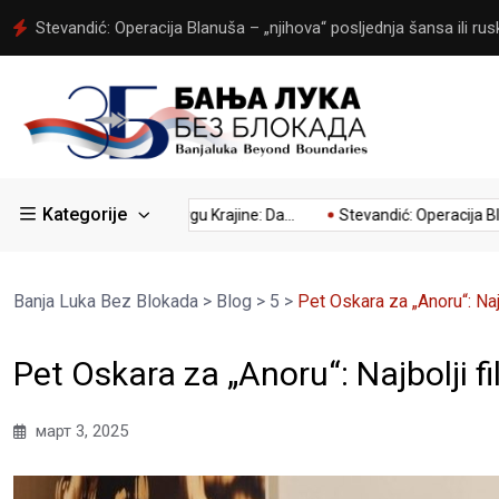
Stevandić: Operacija Blanuša – „njihova“ posljednja šansa ili rusk
Kategorije
:...
Kumovao Trgu Krajine: Da...
Stevandić: Operacija Blanuša
Banja Luka Bez Blokada
>
Blog
>
5
>
Pet Oskara za „Anoru“: Najb
Pet Oskara za „Anoru“: Najbolji fi
март 3, 2025