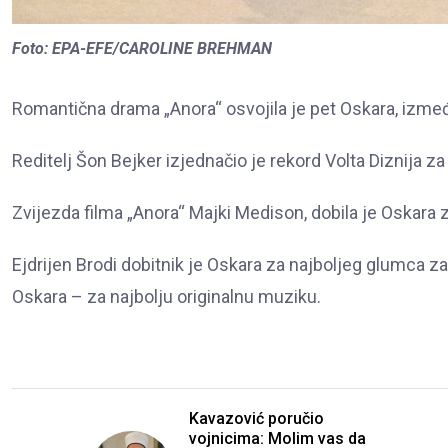
Foto: EPA-EFE/CAROLINE BREHMAN
Romantična drama „Anora“ osvojila je pet Oskara, između o
Reditelj Šon Bejker izjednačio je rekord Volta Diznija za
Zvijezda filma „Anora“ Majki Medison, dobila je Oskara 
Ejdrijen Brodi dobitnik je Oskara za najboljeg glumca za 
Oskara – za najbolju originalnu muziku.
Kavazović poručio
vojnicima: Molim vas da