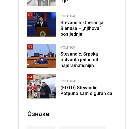
li je.
02
POLITIKA
Stevandić: Operacija
Blanuša – „njihova“
posljednja.
03
POLITIKA
Stevandić: Srpska
ostvarila jedan od
najdramatičnijih.
04
POLITIKA
(FOTO) Stevandić:
Potpuno sam siguran da.
Ознаке