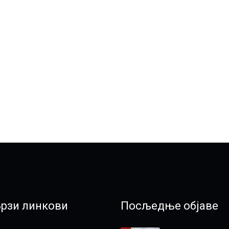
Брзи линкови
Посљедње објаве