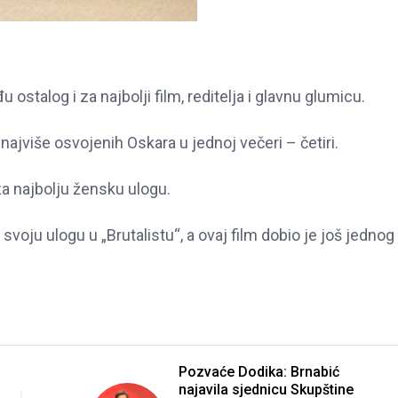
stalog i za najbolji film, reditelja i glavnu glumicu.
 najviše osvojenih Oskara u jednoj večeri – četiri.
za najbolju žensku ulogu.
svoju ulogu u „Brutalistu“, a ovaj film dobio je još jednog
Pozvaće Dodika: Brnabić
najavila sjednicu Skupštine