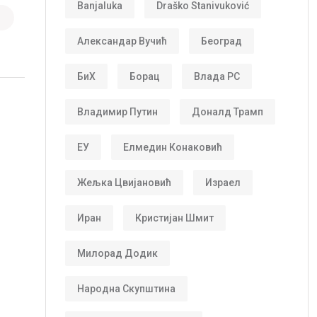
Banjaluka
Draško Stanivuković
Александар Вучић
Београд
БиХ
Борац
Влада РС
Владимир Путин
Доналд Трамп
ЕУ
Елмедин Конаковић
Жељка Цвијановић
Израел
Иран
Кристијан Шмит
Милорад Додик
Народна Скупштина