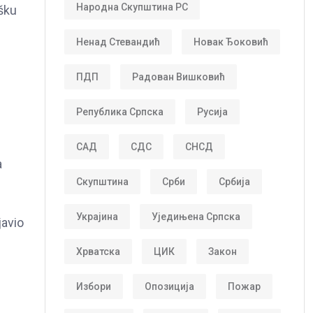
Народна Скупштина РС
ršku
Ненад Стевандић
Новак Ђоковић
ПДП
Радован Вишковић
Република Српска
Русија
САД
СДС
СНСД
a
Скупштина
Срби
Србија
Украјина
Уједињена Српска
javio
Хрватска
ЦИК
Закон
Избори
Опозиција
Пожар