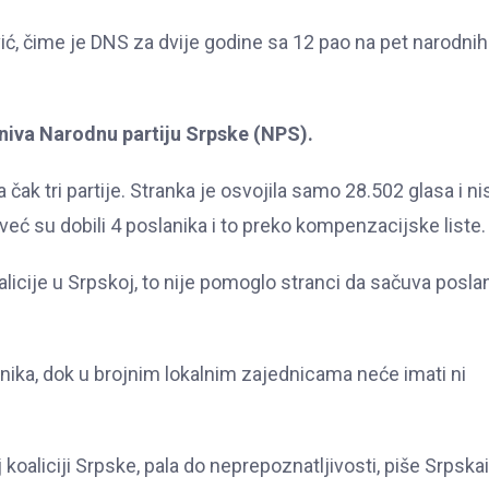
vić, čime je DNS za dvije godine sa 12 pao na pet narodnih
niva Narodnu partiju Srpske (NPS).
čak tri partije. Stranka je osvojila samo 28.502 glasa i ni
već su dobili 4 poslanika i to preko kompenzacijske liste.
icije u Srpskoj, to nije pomoglo stranci da sačuva poslan
ka, dok u brojnim lokalnim zajednicama neće imati ni
koaliciji Srpske, pala do neprepoznatljivosti, piše Srpska