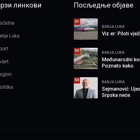
Брзи линкови
Посљедње објаве
01
očetna
BANJA LUKA
Viz er: Piloti vje
anja Luka
port
02
BANJA LUKA
Međunarodni ko
vijet
Poznato kako.
egion
03
BANJA LUKA
olitika
Sejmanović: Uje
Srpska neće.