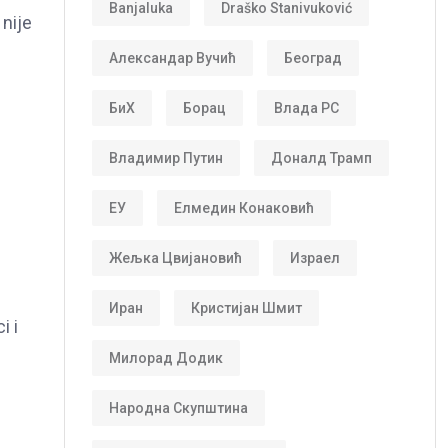
Banjaluka
Draško Stanivuković
 nije
Александар Вучић
Београд
БиХ
Борац
Влада РС
Владимир Путин
Доналд Трамп
ЕУ
Елмедин Конаковић
Жељка Цвијановић
Израел
Иран
Кристијан Шмит
i i
Милорад Додик
Народна Скупштина