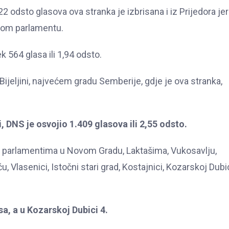
odsto glasova ova stranka je izbrisana i iz Prijedora jer
lnom parlamentu.
564 glasa ili 1,94 odsto.
jeljini, najvećem gradu Semberije, gdje je ova stranka,
, DNS je osvojio 1.409 glasova ili 2,55 odsto.
im parlamentima u Novom Gradu, Laktašima, Vukosavlju,
, Vlasenici, Istočni stari grad, Kostajnici, Kozarskoj Dubic
a, a u Kozarskoj Dubici 4.