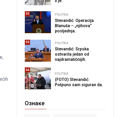
li je.
02
POLITIKA
Stevandić: Operacija
Blanuša – „njihova“
posljednja.
03
POLITIKA
Stevandić: Srpska
ostvarila jedan od
e,
najdramatičnijih.
04
POLITIKA
ećih
(FOTO) Stevandić:
Potpuno sam siguran da.
Ознаке