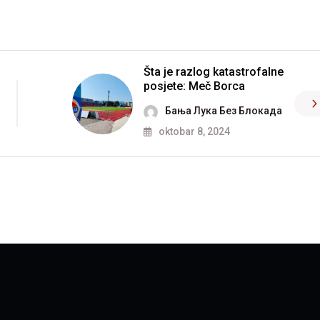
Šta je razlog katastrofalne
posjete: Meč Borca
Бања Лука Без Блокада
oktobar 8, 2024