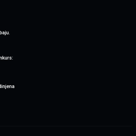
žbaju.
nkurs:
dinjena