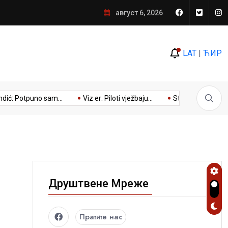
am siguran da ne bi bilo ni
август 6, 2026
LAT
|
ЋИР
otpuno sam...
Viz er: Piloti vježbaju...
Stevandić sa ambasador
Друштвене Мреже
Пратите нас