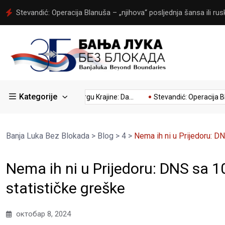
Stevandić: Srpska ostvarila jedan od najdramatičnijih preokreta, a
Kategorije
..
Kumovao Trgu Krajine: Da...
Stevandić: Operacija Blanuša 
Banja Luka Bez Blokada
>
Blog
>
4
>
Nema ih ni u Prijedoru: D
Nema ih ni u Prijedoru: DNS sa 
statističke greške
октобар 8, 2024