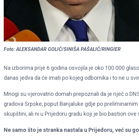
Foto: ALEKSANDAR GOLIĆ/SINIŠA PAŠALIĆ/RINGIER
Na izborima prije 6 godina osvojila je oko 100.000 glasov
danas jedva da će imati po kojeg odbornika i to ne u s
Mnogi su vjerovatno domah prepoznali da je riječ o DNS,
gradova Srpske, poput Banjaluke gdje po preliminarnim
skupštini, ali ni u Prijedoru gradu koji je bio bastion ove
Ne samo što je stranka nastala u Prijedoru, već su 