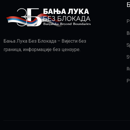
P
B
Бања Лука Без Блокада – Вијести без
S
граница, информације без цензуре.
S
R
P