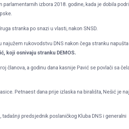
n parlamentarnih izbora 2018. godine, kada je dobila pod
rpske.
druga stranka po snazi u vlasti, nakon SNSD.
ca u najužem rukovodstvu DNS nakon čega stranku napušta
ić, koji osnivaju stranku DEMOS.
roj članova, a godinu dana kasnije Pavić se povlači sa čel
ce. Petnaest dana prije izlaska na birališta, Nešić je na
, tadašnji predsjednik poslaničkog Kluba DNS i generalni