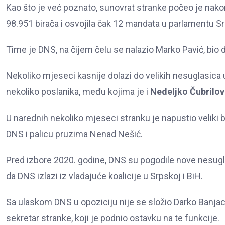
Kao što je već poznato, sunovrat stranke počeo je nako
98.951 birača i osvojila čak 12 mandata u parlamentu S
Time je DNS, na čijem čelu se nalazio Marko Pavić, bio 
Nekoliko mjeseci kasnije dolazi do velikih nesuglasi
nekoliko poslanika, među kojima je i
Nedeljko Čubrilov
U narednih nekoliko mjeseci stranku je napustio veliki b
DNS i palicu pruzima Nenad Nešić.
Pred izbore 2020. godine, DNS su pogodile nove nesuglasi
da DNS izlazi iz vladajuće koalicije u Srpskoj i BiH.
Sa ulaskom DNS u opoziciju nije se složio Darko Banjac
sekretar stranke, koji je podnio ostavku na te funkcije.