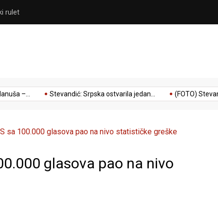
 antivladini mediji
(FOTO) Stevandić: Potpuno s
–...
Stevandić: Srpska ostvarila jedan...
(FOTO) Stevandić: P
NS sa 100.000 glasova pao na nivo statističke greške
100.000 glasova pao na nivo