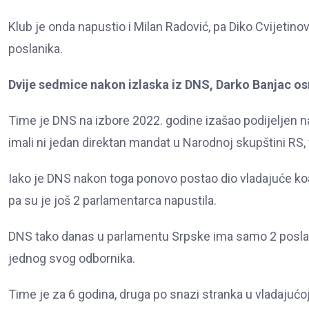
Klub je onda napustio i Milan Radović, pa Diko Cvijetino
poslanika.
Dvije sedmice nakon izlaska iz DNS, Darko Banjac os
Time je DNS na izbore 2022. godine izašao podijeljen na 
imali ni jedan direktan mandat u Narodnoj skupštini RS, 
Iako je DNS nakon toga ponovo postao dio vladajuće koal
pa su je još 2 parlamentarca napustila.
DNS tako danas u parlamentu Srpske ima samo 2 poslani
jednog svog odbornika.
Time je za 6 godina, druga po snazi stranka u vladajućoj 