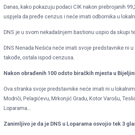
Danas, kako pokazuju podaci CIK nakon prebrojanih 99,22 
uspjela da pređe cenzus i neće imati odbornika u loka
DNS je u svom nekadašnjem bastionu uspio da skupi tek 
DNS Nenada Nešića neće imati svoje predstavnike ni u Bi
takođe, ostala ispod cenzusa.
Nakon obrađenih 100 odsto biračkih mjesta u Bijeljini
Ova stranka svoje predstavnike neće imati ni u lokaln
Modriči, Pelagićevu, Mrkonjić Gradu, Kotor Varošu, Tesliću
Loparama…
Zanimljivo je da je DNS u Loparama osvojio tek 3 glas