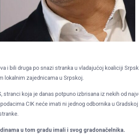
a i bili druga po snazi stranka u vladajućoj koaliciji Srpsk
vim lokalnim zajednicama u Srpskoj.
 stranci koja je danas potpuno izbrisana iz nekih od najv
 podacima CIK neće imati ni jednog odbornika u Gradskoj
 stranke.
godinama u tom gradu imali i svog gradonačelnika.