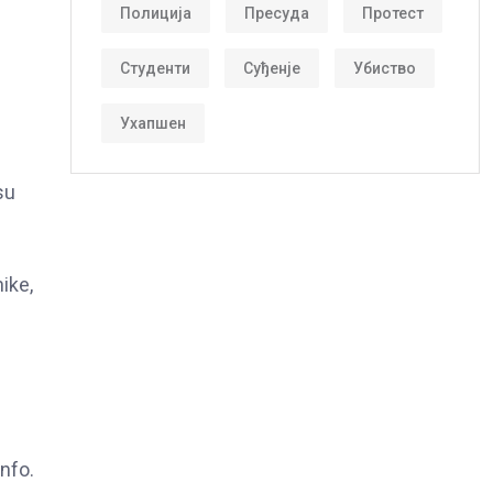
Полиција
Пресуда
Протест
Студенти
Суђенје
Убиство
Ухапшен
su
ike,
info.