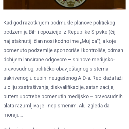
Kad god razotkrijem podmukle planove političkog
podzemlja BiH i opozicije iz Republike Srpske (čiji
najistaknutiji član nosi kodno ime „Mujica“), a koje
pomenuto podzemlje sponzoriše i kontroliše, odmah
dobijem lansirane odgovore – spinove medijsko-
pravosudnog, političko-obavještajnog sistema
sakrivenog u dubini neugašenog AID-a. Reciklaža laži
u cilju zastrašivanja, diskvalifikacije, satanizacije,
putem upotrebe pomenutih medijsko – pravosudnih
alata razumljiva je i nepismenim. Ali, izgleda da
moraju…