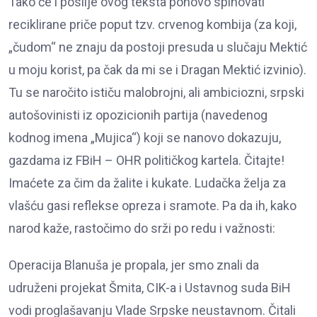
Tako će i poslije ovog teksta ponovo spinovati
reciklirane priče poput tzv. crvenog kombija (za koji,
„čudom“ ne znaju da postoji presuda u slučaju Mektić
u moju korist, pa čak da mi se i Dragan Mektić izvinio).
Tu se naročito ističu malobrojni, ali ambiciozni, srpski
autošovinisti iz opozicionih partija (navedenog
kodnog imena „Mujica“) koji se nanovo dokazuju,
gazdama iz FBiH – OHR političkog kartela. Čitajte!
Imaćete za čim da žalite i kukate. Ludačka želja za
vlašću gasi reflekse opreza i sramote. Pa da ih, kako
narod kaže, rastočimo do srži po redu i važnosti:
Operacija Blanuša je propala, jer smo znali da
udruženi projekat Šmita, CIK-a i Ustavnog suda BiH
vodi proglašavanju Vlade Srpske neustavnom. Čitali