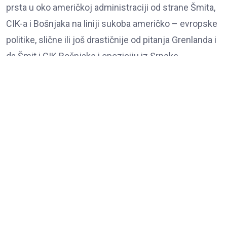
prsta u oko američkoj administraciji od strane Šmita,
CIK-a i Bošnjaka na liniji sukoba američko – evropske
politike, slične ili još drastičnije od pitanja Grenlanda i
da Šmit i CIK Bošnjake i opoziciju iz Srpske
zloupotrebljavaju u korist jačanja i prevladavanja
njemačkog i briselskog uticaja nad američkim u BiH.
Ovdje se već sa đavolom ne sade tikve, nego bombe,
pa bi i posljedice po budućnost i bezbjednost BiH, ali i
Balkana, mogle biti katastrofalne.
Operacija Blanuša ima za cilj da se uticajem
opozicije, srbofobnih i autošovinističkih faktora
potpuno delegitimizuju v.d. predsjednik i Vlada
Srpske i da ostane još samo Narodna skupština