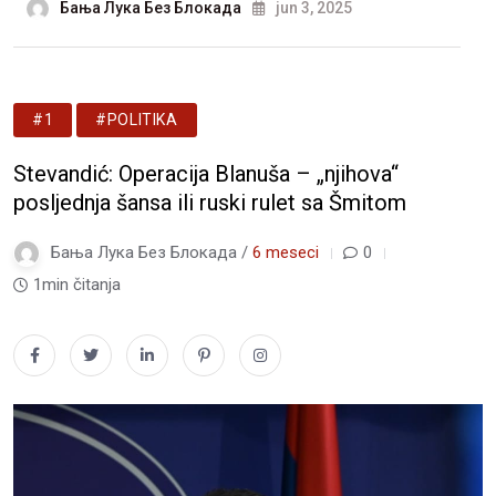
Бања Лука Без Блокада
jun 3, 2025
#1
#POLITIKA
Stevandić: Operacija Blanuša – „njihova“
posljednja šansa ili ruski rulet sa Šmitom
Бања Лука Без Блокада /
6 meseci
0
1min čitanja