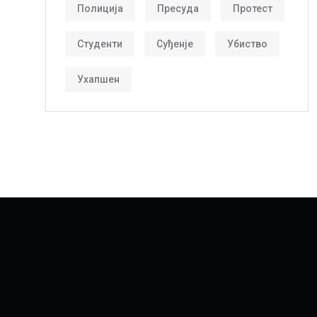
Полиција
Пресуда
Протест
Студенти
Суђенје
Убиство
Ухапшен