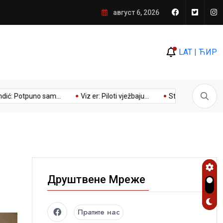
am siguran da ne bi bilo ni
август 6, 2026
LAT
|
ЋИР
otpuno sam...
Viz er: Piloti vježbaju...
Stevandić sa ambasador
Друштвене Мреже
Пратите нас