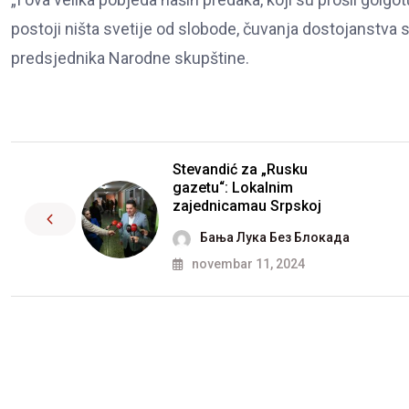
postoji ništa svetije od slobode, čuvanja dostojanstva sr
predsjednika Narodne skupštine.
Stevandić za „Rusku
gazetu“: Lokalnim
zajednicamau Srpskoj
Бања Лука Без Блокада
novembar 11, 2024