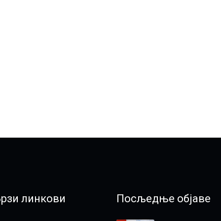
Брзи линкови
Посљедње објаве