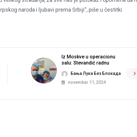
pskog naroda i ljubavi prema Srbiji“, piše u čestitki
Iz Moskve u operacionu
salu: Stevandić radnu
Бања Лука Без Блокада
novembar 11, 2024