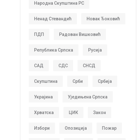
Народна Скупштина РС
Ненад Стевандић
Новак Ђоковић
ПДП
Радован Вишковић
Република Српска
Русија
САД
СДС
СНСД
Скупштина
Срби
Србија
Украјина
Уједињена Српска
Хрватска
ЦИК
Закон
Избори
Опозиција
Пожар