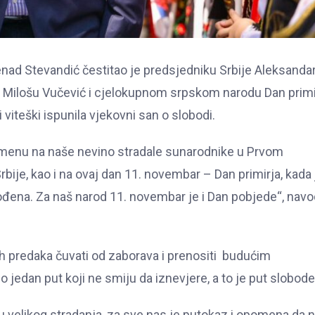
ad Stevandić čestitao je predsjedniku Srbije Aleksanda
ru Milošu Vučević i cjelokupnom srpskom narodu Dan primi
 viteški ispunila vjekovni san o slobodi.
enu na naše nevino stradale sunarodnike u Prvom
rbije, kao i na ovaj dan 11. novembar – Dan primirja, kada 
ođena. Za naš narod 11. novembar je i Dan pobjede“, navo
 predaka čuvati od zaborava i prenositi budućim
jedan put koji ne smiju da iznevjere, a to je put slobode
otu velikog stradanja, za sve nas je putokaz i opomena da 