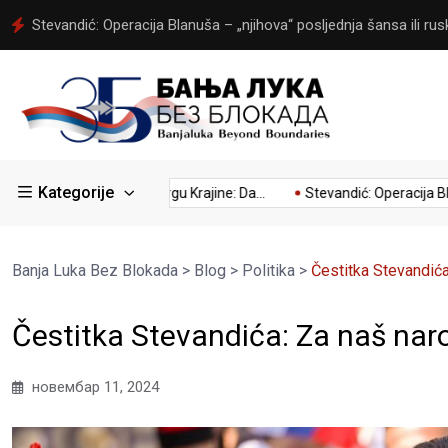
Stevandić: Srpska ostvarila jedan od najdramatičnijih preokreta, a
Kategorije
..
Kumovao Trgu Krajine: Da...
Stevandić: Operacija Blanuša 
Banja Luka Bez Blokada
>
Blog
>
Politika
>
Čestitka Stevandića
Čestitka Stevandića: Za naš nar
новембар 11, 2024