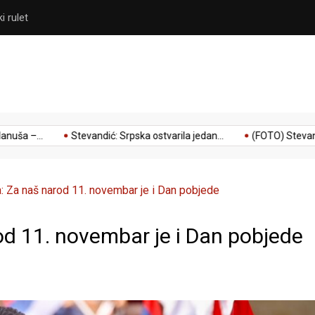
 antivladini mediji
(FOTO) Stevandić: Potpuno s
–...
Stevandić: Srpska ostvarila jedan...
(FOTO) Stevandić: P
: Za naš narod 11. novembar je i Dan pobjede
od 11. novembar je i Dan pobjede