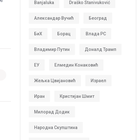
Banjaluka
Draško Stanivuković
Александар Вучић
Београд
БиХ
Борац
Влада РС
Владимир Путин
Доналд Трамп
ЕУ
Елмедин Конаковић
Жељка Цвијановић
Израел
Иран
Кристијан Шмит
Милорад Додик
Народна Скупштина