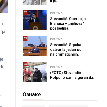
li je.
02
POLITIKA
Stevandić: Operacija
Blanuša – „njihova“
ru
posljednja.
rja
03
POLITIKA
Stevandić: Srpska
ostvarila jedan od
najdramatičnijih.
je
04
di
POLITIKA
(FOTO) Stevandić:
Potpuno sam siguran da.
Ознаке
.
ne