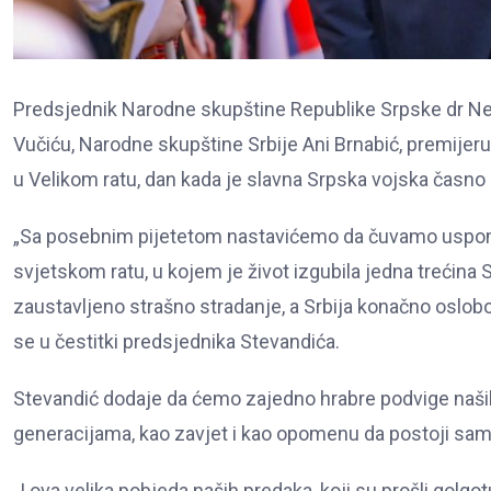
Predsjednik Narodne skupštine Republike Srpske dr Nen
Vučiću, Narodne skupštine Srbije Ani Brnabić, premije
u Velikom ratu, dan kada je slavna Srpska vojska časno i
„Sa posebnim pijetetom nastavićemo da čuvamo uspom
svjetskom ratu, u kojem je život izgubila jedna trećina S
zaustavljeno strašno stradanje, a Srbija konačno oslob
se u čestitki predsjednika Stevandića.
Stevandić dodaje da ćemo zajedno hrabre podvige naših
generacijama, kao zavjet i kao opomenu da postoji samo 
„I ova velika pobjeda naših predaka, koji su prošli golg