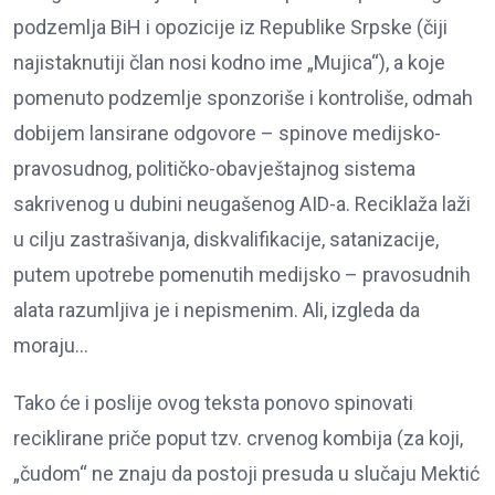
podzemlja BiH i opozicije iz Republike Srpske (čiji
najistaknutiji član nosi kodno ime „Mujica“), a koje
pomenuto podzemlje sponzoriše i kontroliše, odmah
dobijem lansirane odgovore – spinove medijsko-
pravosudnog, političko-obavještajnog sistema
sakrivenog u dubini neugašenog AID-a. Reciklaža laži
u cilju zastrašivanja, diskvalifikacije, satanizacije,
putem upotrebe pomenutih medijsko – pravosudnih
alata razumljiva je i nepismenim. Ali, izgleda da
moraju…
Tako će i poslije ovog teksta ponovo spinovati
reciklirane priče poput tzv. crvenog kombija (za koji,
„čudom“ ne znaju da postoji presuda u slučaju Mektić