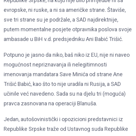
Republike Srpske, na koju nije bilo primjedbe ni sa
evropske, ni ruske, a ni sa američke strane. Štaviše,
sve tri strane su je podržale, a SAD najdirektnije,
putem momentalne posjete otpravnika poslova svoje
ambasade u BiH v.d. predsjedniku Ani Babić Trišić.
Potpuno je jasno da niko, baš niko iz EU, nije ni naveo
mogućnost nepriznavanja ili nelegitimnosti
imenovanja mandatara Save Minića od strane Ane
Trišić Babić, kao što to nije uradila ni Rusija, a SAD
učinile već navedeno. Sada su na djelu tri (moguća)
pravca zasnovana na operaciji Blanuša.
Jedan, autošovinistički i opozicioni predstavnici iz
Republike Srpske traže od Ustavnog suda Republike