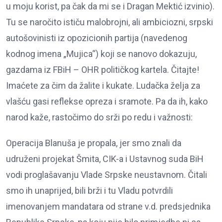
u moju korist, pa čak da mi se i Dragan Mektić izvinio).
Tu se naročito ističu malobrojni, ali ambiciozni, srpski
autošovinisti iz opozicionih partija (navedenog
kodnog imena „Mujica“) koji se nanovo dokazuju,
gazdama iz FBiH – OHR političkog kartela. Čitajte!
Imaćete za čim da žalite i kukate. Ludačka želja za
vlašću gasi reflekse opreza i sramote. Pa da ih, kako
narod kaže, rastočimo do srži po redu i važnosti:
Operacija Blanuša je propala, jer smo znali da
udruženi projekat Šmita, CIK-a i Ustavnog suda BiH
vodi proglašavanju Vlade Srpske neustavnom. Čitali
smo ih unaprijed, bili brži i tu Vladu potvrdili
imenovanjem mandatara od strane v.d. predsjednika