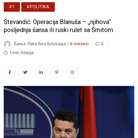
#1
#POLITIKA
Stevandić: Operacija Blanuša – „njihova“
posljednja šansa ili ruski rulet sa Šmitom
Бања Лука Без Блокада /
6 meseci
0
1min čitanja