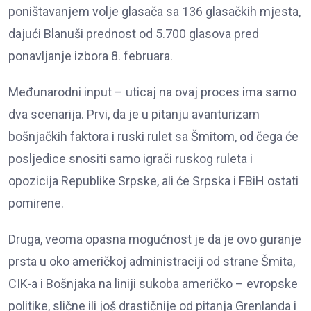
poništavanjem volje glasača sa 136 glasačkih mjesta,
dajući Blanuši prednost od 5.700 glasova pred
ponavljanje izbora 8. februara.
Međunarodni input – uticaj na ovaj proces ima samo
dva scenarija. Prvi, da je u pitanju avanturizam
bošnjačkih faktora i ruski rulet sa Šmitom, od čega će
posljedice snositi samo igrači ruskog ruleta i
opozicija Republike Srpske, ali će Srpska i FBiH ostati
pomirene.
Druga, veoma opasna mogućnost je da je ovo guranje
prsta u oko američkoj administraciji od strane Šmita,
CIK-a i Bošnjaka na liniji sukoba američko – evropske
politike, slične ili još drastičnije od pitanja Grenlanda i