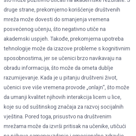
druge strane, prekomjerno korišćenje društvenih
mreža može dovesti do smanjenja vremena
posvećenog učenju, što negativno utiče na
akademski uspjeh. Takođe, prekomjerna upotreba
tehnologije može da izazove probleme s kognitivnim
sposobnostima, jer se učenici brzo navikavaju na
obradu informacija, što može da ometa dublje
razumijevanje. Kada je u pitanju društveni život,
učenici sve više vremena provode „onlajn“, što može
da umanji kvalitet njihovih interakcija licem u lice,
koje su od suštinskog značaja za razvoj socijalnih
vještina. Pored toga, prisustvo na društvenim
mrežama može da izvrši pritisak na učenike, utičući
na njihovo samopouzdanje i emocionalno zdravlje,