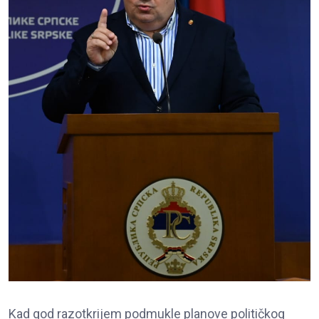
Kad god razotkrijem podmukle planove političkog